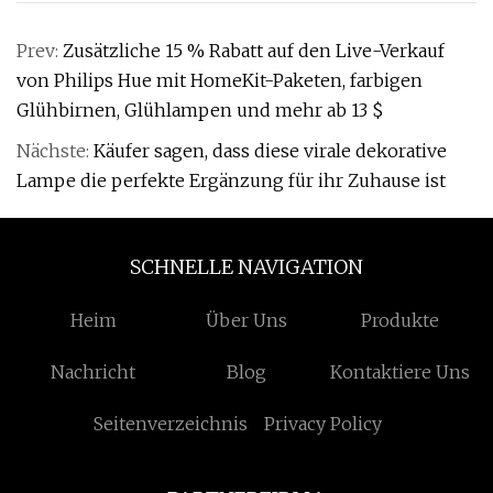
Prev:
Zusätzliche 15 % Rabatt auf den Live-Verkauf
von Philips Hue mit HomeKit-Paketen, farbigen
Glühbirnen, Glühlampen und mehr ab 13 $
Nächste:
Käufer sagen, dass diese virale dekorative
Lampe die perfekte Ergänzung für ihr Zuhause ist
SCHNELLE NAVIGATION
Heim
Über Uns
Produkte
Nachricht
Blog
Kontaktiere Uns
Seitenverzeichnis
Privacy Policy