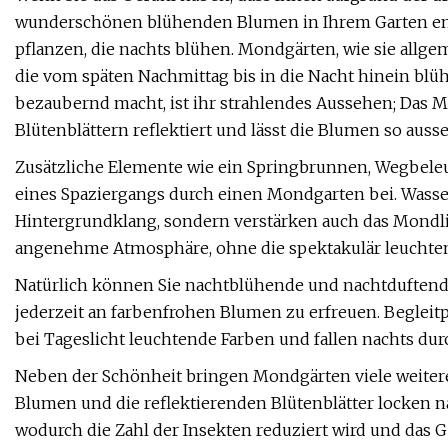
wunderschönen blühenden Blumen in Ihrem Garten ent
pflanzen, die nachts blühen. Mondgärten, wie sie allg
die vom späten Nachmittag bis in die Nacht hinein blüh
bezaubernd macht, ist ihr strahlendes Aussehen; Das M
Blütenblättern reflektiert und lässt die Blumen so auss
Zusätzliche Elemente wie ein Springbrunnen, Wegbele
eines Spaziergangs durch einen Mondgarten bei. Wasser
Hintergrundklang, sondern verstärken auch das Mondlicht
angenehme Atmosphäre, ohne die spektakulär leuchten
Natürlich können Sie nachtblühende und nachtduften
jederzeit an farbenfrohen Blumen zu erfreuen. Begleit
bei Tageslicht leuchtende Farben und fallen nachts durc
Neben der Schönheit bringen Mondgärten viele weitere 
Blumen und die reflektierenden Blütenblätter locken 
wodurch die Zahl der Insekten reduziert wird und das G