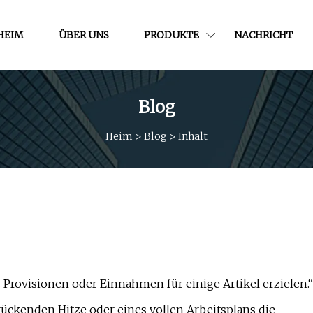
HEIM
ÜBER UNS
PRODUKTE
NACHRICHT
Blog
Heim
>
Blog
>
Inhalt
rovisionen oder Einnahmen für einige Artikel erzielen.“
ückenden Hitze oder eines vollen Arbeitsplans die