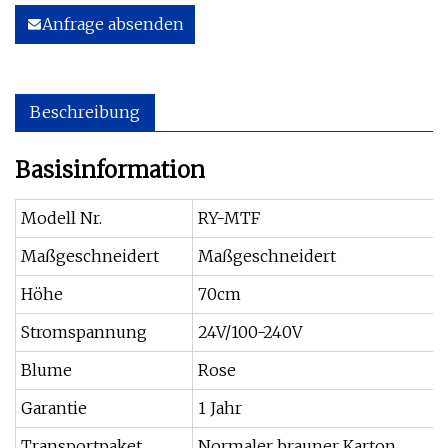
Anfrage absenden
Beschreibung
Basisinformation
Modell Nr.
RY-MTF
Maßgeschneidert
Maßgeschneidert
Höhe
70cm
Stromspannung
24V/100-240V
Blume
Rose
Garantie
1 Jahr
Transportpaket
Normaler brauner Karton