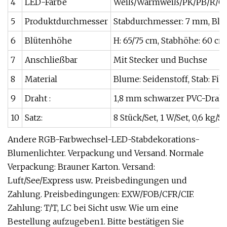
4
LED-Farbe
Weiß/Warmweiß/PK/PB/R/G
5
Produktdurchmesser
Stabdurchmesser: 7 mm, Blü
6
Blütenhöhe
H: 65/75 cm, Stabhöhe: 60 c
7
Anschließbar
Mit Stecker und Buchse
8
Material
Blume: Seidenstoff, Stab: Fib
9
Draht :
1,8 mm schwarzer PVC-Drah
10
Satz:
8 Stück/Set, 1 W/Set, 0,6 kg/Se
Andere RGB-Farbwechsel-LED-Stabdekorations-
Blumenlichter. Verpackung und Versand. Normale
Verpackung: Brauner Karton. Versand:
Luft/See/Express usw.. Preisbedingungen und
Zahlung. Preisbedingungen: EXW/FOB/CFR/CIF.
Zahlung: T/T, LC bei Sicht usw. Wie um eine
Bestellung aufzugeben1. Bitte bestätigen Sie